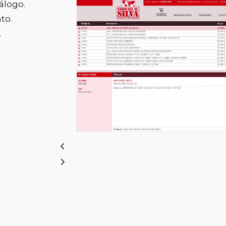
álogo.
to.
.